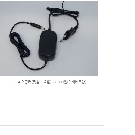
5V 2A 아답터(풋밸브 호환) 37,000원(택배비포함)