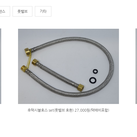
랜스
풋밸브
기타
후렉시블호스 set(풋밸브 호환) 27,000원(택배비포함)