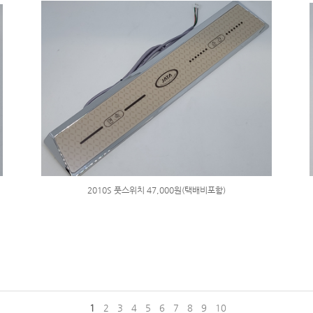
2010S 풋스위치 47,000원(택배비포함)
1
2
3
4
5
6
7
8
9
10