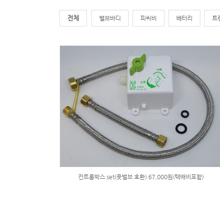
전체
밸브바디
피씨비
배터리
트
컨트롤박스 set(풋밸브 호환) 67,000원(택배비포함)